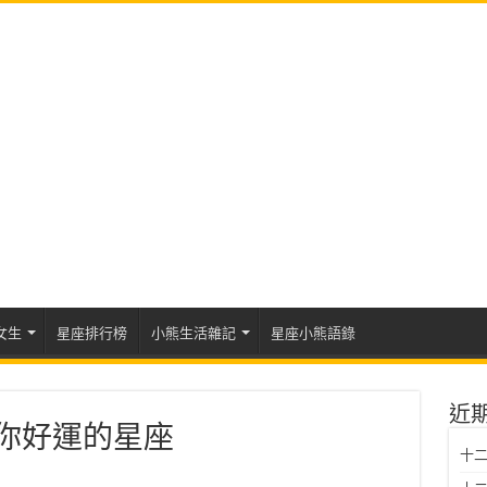
女生
星座排行榜
小熊生活雜記
星座小熊語錄
近
給你好運的星座
十二