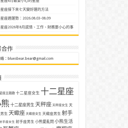
星座8月最要小心的星座
二星座接下來七天變好運的方法
座週運勢：2026.08.03-08.09
星座2026年8月感情、工作、財務要小心的事
業合作
聯絡：
bluesbear.bear@gmail.com
類
十二星座
十二星座女生
星座主題趣
小熊
天秤座
十二星座男生
天
天秤座女生
天蠍座
射手
座男生
天蠍座男生
天蠍座女生
小熊生活
射手座男生
小熊愛亂問
射手座女生