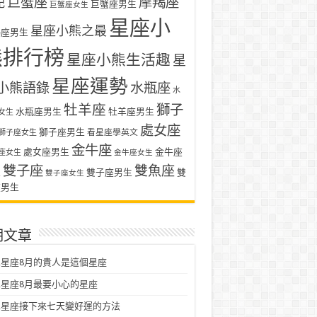
巨蟹座
摩羯座
記
巨蟹座男生
巨蟹座女生
星座小
星座小熊之最
羯座男生
熊排行榜
星座小熊生活趣
星
星座運勢
小熊語錄
水瓶座
水
牡羊座
獅子
水瓶座男生
牡羊座男生
女生
處女座
獅子座男生
看星座學英文
獅子座女生
金牛座
處女座男生
金牛座
座女生
金牛座女生
雙子座
雙魚座
生
雙子座男生
雙
雙子座女生
座男生
期文章
星座8月的貴人是這個星座
星座8月最要小心的星座
二星座接下來七天變好運的方法