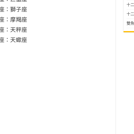
十二星
座：獅子座
十二
座：摩羯座
雙魚
座：天秤座
座：天蠍座