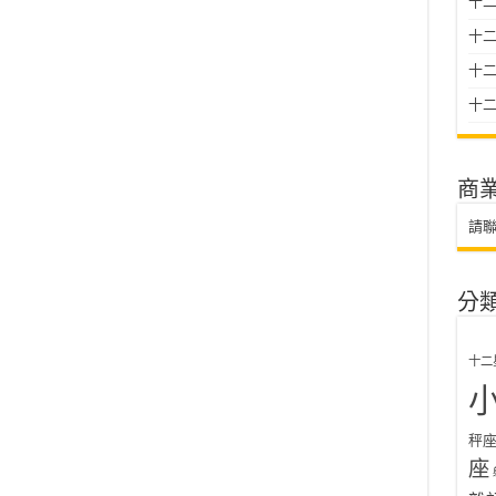
十二
十
十二星
十二
商
請
分
十二
秤
座