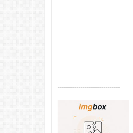
==============================