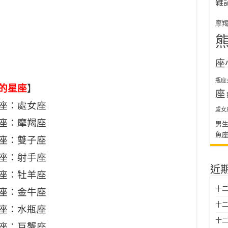
雜
摩
座
瓶座
的星座
】
座
座：處女座
處女
座：摩羯座
男
魚
座：雙子座
座：射手座
近
座：牡羊座
十二
座：金牛座
十二
座：水瓶座
十
座：巨蟹座