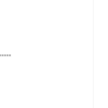
=====