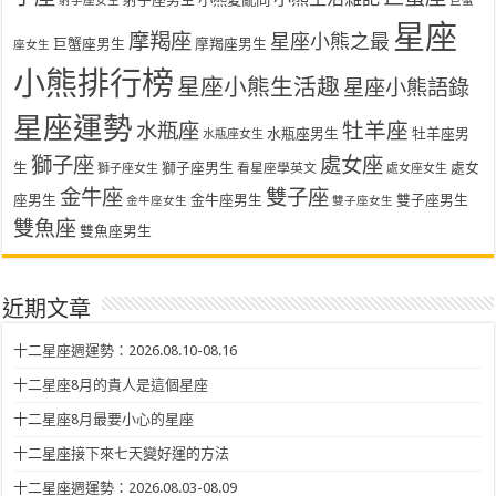
射手座女生
巨蟹
星座
摩羯座
星座小熊之最
巨蟹座男生
摩羯座男生
座女生
小熊排行榜
星座小熊生活趣
星座小熊語錄
星座運勢
水瓶座
牡羊座
水瓶座男生
牡羊座男
水瓶座女生
獅子座
處女座
生
獅子座男生
處女
看星座學英文
獅子座女生
處女座女生
金牛座
雙子座
座男生
金牛座男生
雙子座男生
金牛座女生
雙子座女生
雙魚座
雙魚座男生
近期文章
十二星座週運勢：2026.08.10-08.16
十二星座8月的貴人是這個星座
十二星座8月最要小心的星座
十二星座接下來七天變好運的方法
十二星座週運勢：2026.08.03-08.09