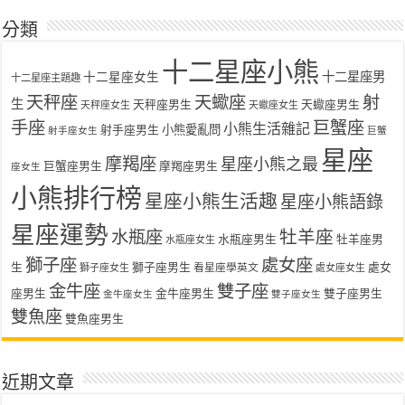
分類
十二星座小熊
十二星座女生
十二星座男
十二星座主題趣
天秤座
天蠍座
射
生
天秤座男生
天蠍座男生
天秤座女生
天蠍座女生
手座
巨蟹座
小熊生活雜記
射手座男生
小熊愛亂問
射手座女生
巨蟹
星座
摩羯座
星座小熊之最
巨蟹座男生
摩羯座男生
座女生
小熊排行榜
星座小熊生活趣
星座小熊語錄
星座運勢
水瓶座
牡羊座
水瓶座男生
牡羊座男
水瓶座女生
獅子座
處女座
生
獅子座男生
處女
看星座學英文
獅子座女生
處女座女生
金牛座
雙子座
座男生
金牛座男生
雙子座男生
金牛座女生
雙子座女生
雙魚座
雙魚座男生
近期文章