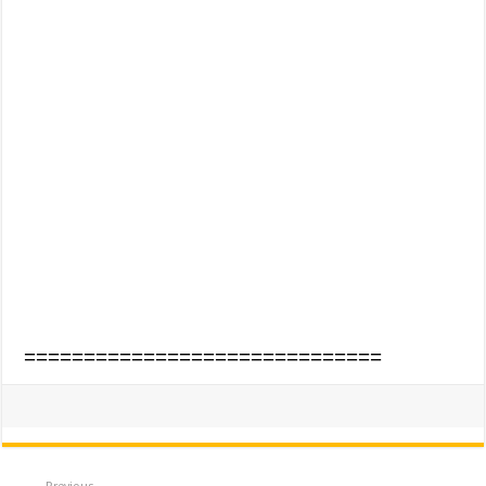
==============================