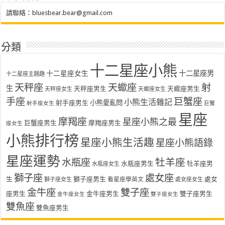
請聯絡：
bluesbear.bear@gmail.com
分類
十二星座小熊
十二星座女生
十二星座男
十二星座主題趣
天秤座
天蠍座
射
生
天秤座男生
天蠍座男生
天秤座女生
天蠍座女生
手座
巨蟹座
小熊生活雜記
射手座男生
小熊愛亂問
射手座女生
巨蟹
星座
摩羯座
星座小熊之最
巨蟹座男生
摩羯座男生
座女生
小熊排行榜
星座小熊生活趣
星座小熊語錄
星座運勢
水瓶座
牡羊座
水瓶座男生
牡羊座男
水瓶座女生
獅子座
處女座
生
獅子座男生
處女
看星座學英文
獅子座女生
處女座女生
金牛座
雙子座
座男生
金牛座男生
雙子座男生
金牛座女生
雙子座女生
雙魚座
雙魚座男生