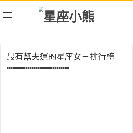
最有幫夫運的星座女－排行榜
==============================