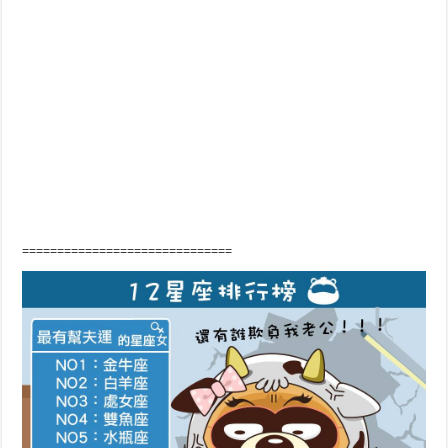
==============================