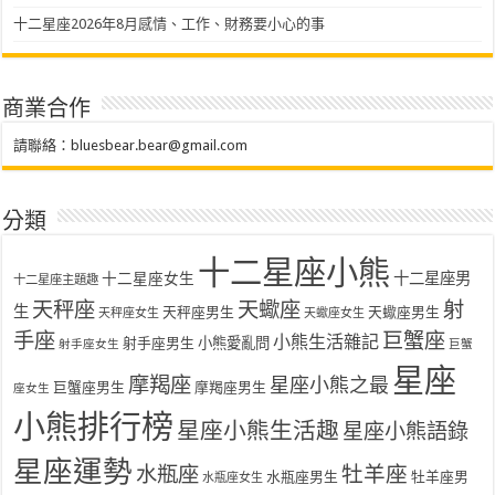
十二星座2026年8月感情、工作、財務要小心的事
商業合作
請聯絡：
bluesbear.bear@gmail.com
分類
十二星座小熊
十二星座女生
十二星座男
十二星座主題趣
天秤座
天蠍座
射
生
天秤座男生
天蠍座男生
天秤座女生
天蠍座女生
手座
巨蟹座
小熊生活雜記
射手座男生
小熊愛亂問
射手座女生
巨蟹
星座
摩羯座
星座小熊之最
巨蟹座男生
摩羯座男生
座女生
小熊排行榜
星座小熊生活趣
星座小熊語錄
星座運勢
水瓶座
牡羊座
水瓶座男生
牡羊座男
水瓶座女生