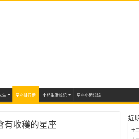
女生
星座排行榜
小熊生活雜記
星座小熊語錄
近
就會有收穫的星座
十二