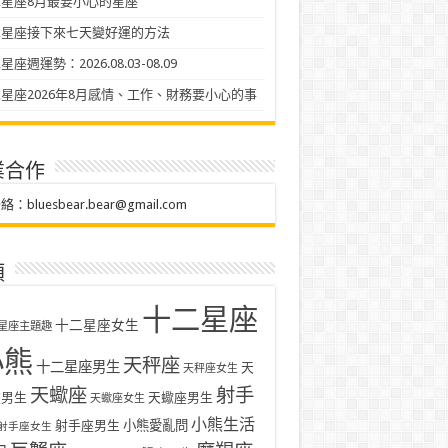
星座8月最要小心的星座
二星座接下來七天變好運的方法
座週運勢：2026.08.03-08.09
星座2026年8月感情、工作、財務要小心的事
業合作
聯絡：
bluesbear.bear@gmail.com
類
十二星座
十二星座女生
星座主題趣
小熊
天秤座
十二星座男生
天
天秤座女生
天蠍座
射手
座男生
天蠍座男生
天蠍座女生
小熊生活
射手座男生
小熊愛亂問
射手座女生