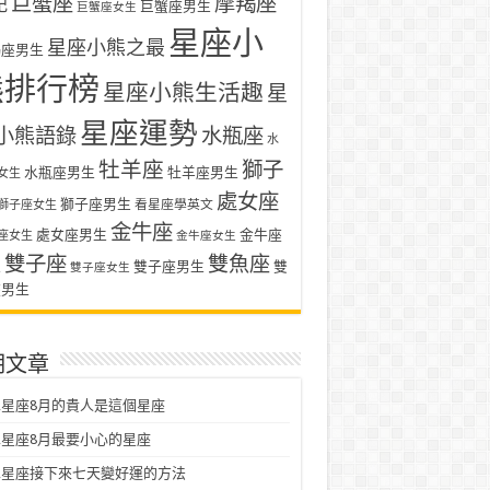
巨蟹座
摩羯座
記
巨蟹座男生
巨蟹座女生
星座小
星座小熊之最
羯座男生
熊排行榜
星座小熊生活趣
星
星座運勢
小熊語錄
水瓶座
水
牡羊座
獅子
水瓶座男生
牡羊座男生
女生
處女座
獅子座男生
看星座學英文
獅子座女生
金牛座
處女座男生
金牛座
座女生
金牛座女生
雙子座
雙魚座
生
雙子座男生
雙
雙子座女生
座男生
期文章
星座8月的貴人是這個星座
星座8月最要小心的星座
二星座接下來七天變好運的方法