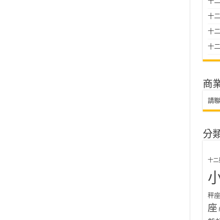
十二
十
十二星
十二
商
請
分
十二
秤
座