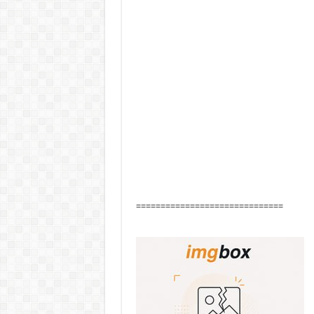
==============================