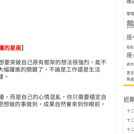
雜
摩
座
收穫的星座
】
瓶座
座
，想要突破自己原有框架的想法很強烈，能不
處女
大幅躍進的關鍵了，不論是工作還是生活
男
樣。
魚
紛擾，而是自己的心情混亂，你只需要穩定自
近
把想做的事做到，成果自然會來到你眼前，
十二
十二
十