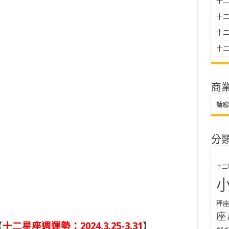
十二
十
十二星
十二
商
請
分
十二
秤
座
【
十二星座週運勢：2024.3.25-3.31
】