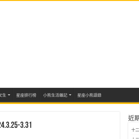
女生
星座排行榜
小熊生活雜記
星座小熊語錄
近
25-3.31
十二