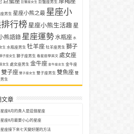
巨蟹座
摩羯座
記
巨蟹座男生
巨蟹座女生
星座小
星座小熊之最
羯座男生
熊排行榜
星座小熊生活趣
星
星座運勢
小熊語錄
水瓶座
水
牡羊座
獅子
水瓶座男生
牡羊座男生
女生
處女座
獅子座男生
看星座學英文
獅子座女生
金牛座
處女座男生
金牛座
座女生
金牛座女生
雙子座
雙魚座
生
雙子座男生
雙
雙子座女生
座男生
期文章
星座8月的貴人是這個星座
星座8月最要小心的星座
二星座接下來七天變好運的方法