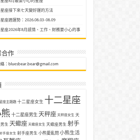
星座8月最要小心的星座
二星座接下來七天變好運的方法
座週運勢：2026.08.03-08.09
星座2026年8月感情、工作、財務要小心的事
業合作
聯絡：
bluesbear.bear@gmail.com
類
十二星座
十二星座女生
星座主題趣
小熊
天秤座
十二星座男生
天
天秤座女生
天蠍座
射手
座男生
天蠍座男生
天蠍座女生
小熊生活
射手座男生
小熊愛亂問
射手座女生