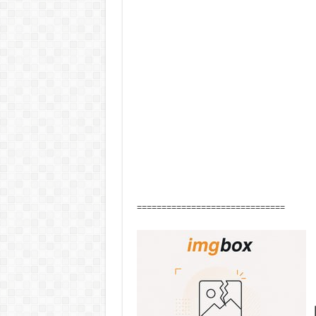
==============================