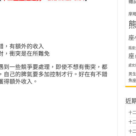
雜
摩
座
錯，有額外的收入
瓶座
對，衝突是在所難免
座
處女
遇到一些競爭要處理，即使不想有衝突，都
，自己的脾氣要多加控制才行。好在有不錯
男
魚
獲得額外收入。
近
十二
十二
十