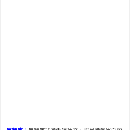
==============================