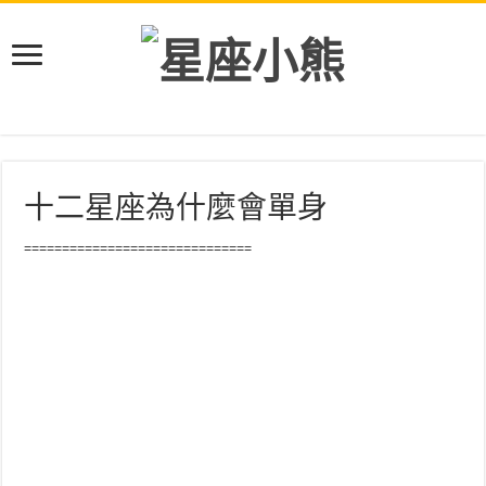
十二星座為什麼會單身
==============================