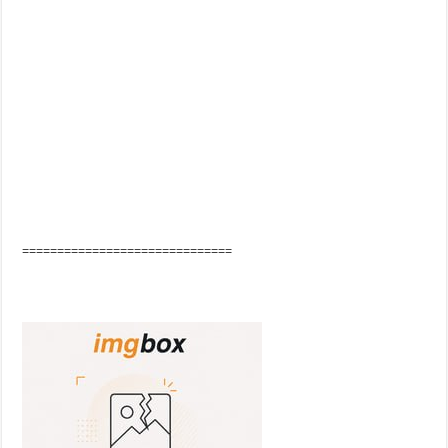
==============================