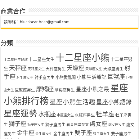
商業合作
請聯絡：
bluesbear.bear@gmail.com
分類
十二星座小熊
十二星座女生
十二星座男
十二星座主題趣
天秤座
天蠍座
射
生
天秤座男生
天蠍座男生
天秤座女生
天蠍座女生
手座
巨蟹座
小熊生活雜記
射手座男生
小熊愛亂問
射手座女生
巨蟹
星座
摩羯座
星座小熊之最
巨蟹座男生
摩羯座男生
座女生
小熊排行榜
星座小熊生活趣
星座小熊語錄
星座運勢
水瓶座
牡羊座
水瓶座男生
牡羊座男
水瓶座女生
獅子座
處女座
生
獅子座男生
處女
看星座學英文
獅子座女生
處女座女生
金牛座
雙子座
座男生
金牛座男生
雙子座男生
金牛座女生
雙子座女生