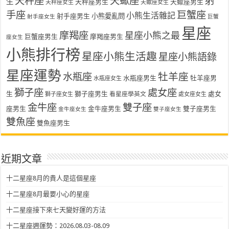
天秤座
天蠍座
射
生
天秤座男生
天蠍座男生
天秤座女生
天蠍座女生
手座
巨蟹座
小熊生活雜記
射手座男生
小熊愛亂問
射手座女生
巨蟹
星座
摩羯座
星座小熊之最
巨蟹座男生
摩羯座男生
座女生
小熊排行榜
星座小熊生活趣
星座小熊語錄
星座運勢
水瓶座
牡羊座
水瓶座男生
牡羊座男
水瓶座女生
獅子座
處女座
生
獅子座男生
處女
看星座學英文
獅子座女生
處女座女生
金牛座
雙子座
座男生
金牛座男生
雙子座男生
金牛座女生
雙子座女生
雙魚座
雙魚座男生
近期文章
十二星座8月的貴人是這個星座
十二星座8月最要小心的星座
十二星座接下來七天變好運的方法
十二星座週運勢：2026.08.03-08.09