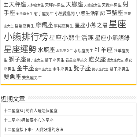
天秤座
天蠍座
射
生
天秤座男生
天蠍座男生
天秤座女生
天蠍座女生
手座
巨蟹座
小熊生活雜記
射手座男生
小熊愛亂問
射手座女生
巨蟹
星座
摩羯座
星座小熊之最
巨蟹座男生
摩羯座男生
座女生
小熊排行榜
星座小熊生活趣
星座小熊語錄
星座運勢
水瓶座
牡羊座
水瓶座男生
牡羊座男
水瓶座女生
獅子座
處女座
生
獅子座男生
處女
看星座學英文
獅子座女生
處女座女生
金牛座
雙子座
座男生
金牛座男生
雙子座男生
金牛座女生
雙子座女生
雙魚座
雙魚座男生
近期文章
十二星座8月的貴人是這個星座
十二星座8月最要小心的星座
十二星座接下來七天變好運的方法