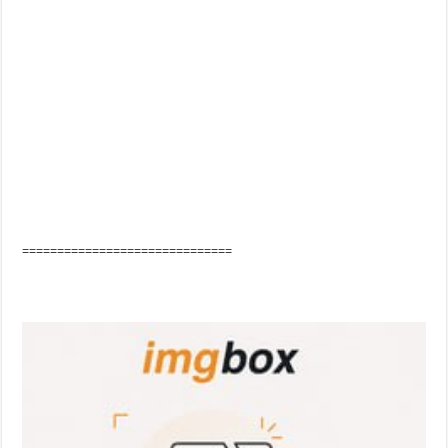
==============================