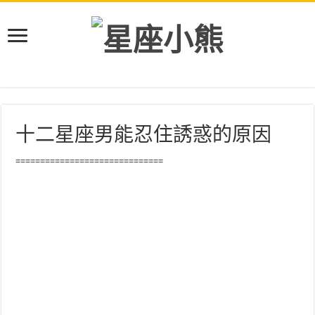
十二星座男能忍住誘惑的原因
==============================