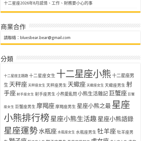
十二星座2026年8月感情、工作、財務要小心的事
商業合作
請聯絡：
bluesbear.bear@gmail.com
分類
十二星座小熊
十二星座女生
十二星座男
十二星座主題趣
天秤座
天蠍座
射
生
天秤座男生
天蠍座男生
天秤座女生
天蠍座女生
手座
巨蟹座
小熊生活雜記
射手座男生
小熊愛亂問
射手座女生
巨蟹
星座
摩羯座
星座小熊之最
巨蟹座男生
摩羯座男生
座女生
小熊排行榜
星座小熊生活趣
星座小熊語錄
星座運勢
水瓶座
牡羊座
水瓶座男生
牡羊座男
水瓶座女生