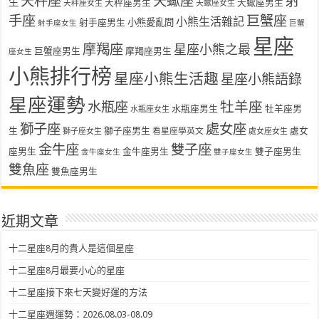
天秤座
天蠍座
射
生
天秤座男生
天蠍座男生
天秤座女生
天蠍座女生
手座
巨蟹座
小熊生活雜記
射手座男生
小熊愛亂問
射手座女生
巨蟹
星座
摩羯座
星座小熊之最
巨蟹座男生
摩羯座男生
座女生
小熊排行榜
星座小熊生活趣
星座小熊語錄
星座運勢
水瓶座
牡羊座
水瓶座男生
牡羊座男
水瓶座女生
獅子座
處女座
生
獅子座男生
處女
看星座學英文
獅子座女生
處女座女生
金牛座
雙子座
座男生
金牛座男生
雙子座男生
金牛座女生
雙子座女生
雙魚座
雙魚座男生
近期文章
十二星座8月的貴人是這個星座
十二星座8月最要小心的星座
十二星座接下來七天變好運的方法
十二星座週運勢：2026.08.03-08.09