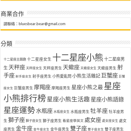
商業合作
請聯絡：
bluesbear.bear@gmail.com
分類
十二星座小熊
十二星座女生
十二星座男
十二星座主題趣
天秤座
天蠍座
射
生
天秤座男生
天蠍座男生
天秤座女生
天蠍座女生
手座
巨蟹座
小熊生活雜記
射手座男生
小熊愛亂問
射手座女生
巨蟹
星座
摩羯座
星座小熊之最
巨蟹座男生
摩羯座男生
座女生
小熊排行榜
星座小熊生活趣
星座小熊語錄
星座運勢
水瓶座
牡羊座
水瓶座男生
牡羊座男
水瓶座女生
獅子座
處女座
生
獅子座男生
處女
看星座學英文
獅子座女生
處女座女生
金牛座
雙子座
座男生
金牛座男生
雙子座男生
金牛座女生
雙子座女生