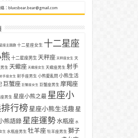
聯絡：
bluesbear.bear@gmail.com
類
十二星座
十二星座女生
星座主題趣
小熊
天秤座
十二星座男生
天
天秤座女生
天蠍座
射手
座男生
天蠍座男生
天蠍座女生
小熊生活
射手座男生
小熊愛亂問
射手座女生
巨蟹座
摩羯座
記
巨蟹座男生
巨蟹座女生
星座小
星座小熊之最
羯座男生
熊排行榜
星座小熊生活趣
星
星座運勢
小熊語錄
水瓶座
水
牡羊座
獅子
水瓶座男生
牡羊座男生
女生