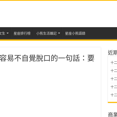
女生
星座排行榜
小熊生活雜記
星座小熊語錄
近
容易不自覺脫口的一句話：要
十二
十二
十
十二星
十二
商