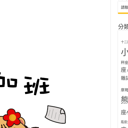
請
分
十二
秤
座
雜
摩
座
瓶座