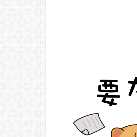
==============================