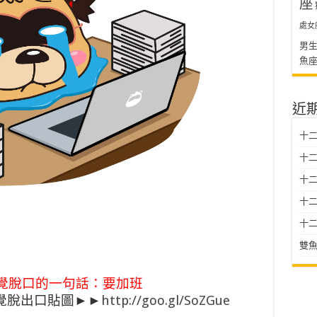
座
處女
男
魚
近
十二
十二
十
十二星
十二
雙魚
覺脫口的一句話：要加班
自覺脫出口貼圖►►
http://goo.gl/SoZGue