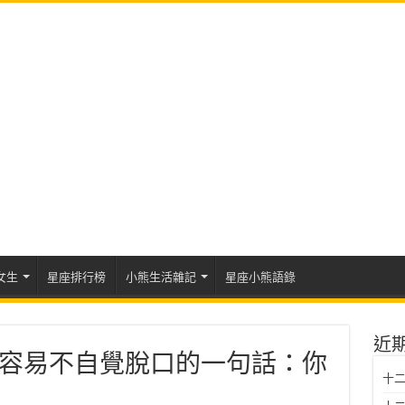
女生
星座排行榜
小熊生活雜記
星座小熊語錄
近
容易不自覺脫口的一句話：你
十二