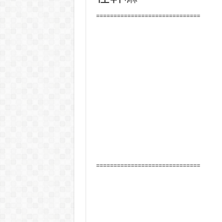
==============================
==============================