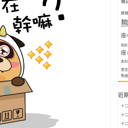
雜
摩
座
瓶座
座
處女
男
魚
近
十二
十二
十