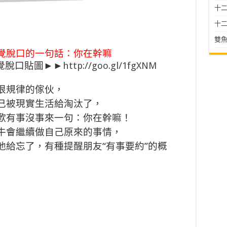
十二星
十二
雙魚
覺脫口的一句話：你在幹嘛
自覺脫口貼圖►►
http://goo.gl/1fgXNM
很規律的傢伙，
己被現實生活給淘汰了，
歡有事沒事來一句：你在幹嘛！
牛會繼續做自己原來的事情，
他給忘了，有種提醒朋友“有事要約”的概