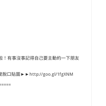
啦！有事沒事記得自己要主動約一下朋友
自覺脫口貼圖►►
http://goo.gl/1fgXNM
=====