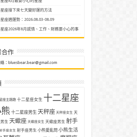
星座8月最要小心的星座
二星座接下來七天變好運的方法
座週運勢：2026.08.03-08.09
星座2026年8月感情、工作、財務要小心的事
業合作
聯絡：
bluesbear.bear@gmail.com
類
十二星座
十二星座女生
星座主題趣
小熊
天秤座
十二星座男生
天
天秤座女生
天蠍座
射手
座男生
天蠍座男生
天蠍座女生
小熊生活
射手座男生
小熊愛亂問
射手座女生