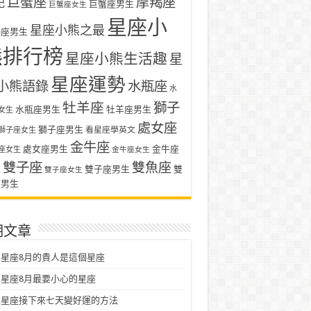
巨蟹座
摩羯座
記
巨蟹座男生
巨蟹座女生
星座小
星座小熊之最
羯座男生
熊排行榜
星座小熊生活趣
星
星座運勢
小熊語錄
水瓶座
水
牡羊座
獅子
水瓶座男生
牡羊座男生
女生
處女座
獅子座男生
看星座學英文
獅子座女生
金牛座
處女座男生
金牛座
座女生
金牛座女生
雙子座
雙魚座
生
雙子座男生
雙
雙子座女生
座男生
期文章
星座8月的貴人是這個星座
星座8月最要小心的星座
二星座接下來七天變好運的方法