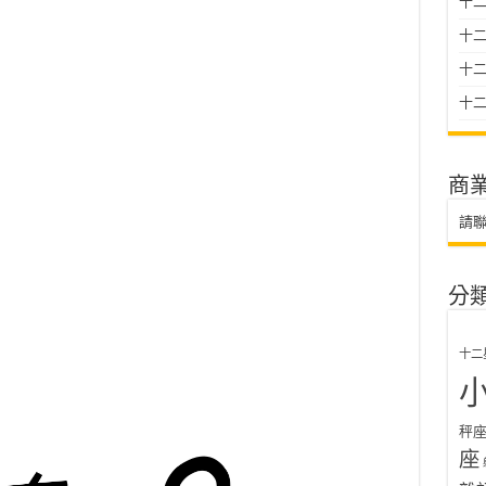
十二
十
十二星
十二
商
請
分
十二
秤
座