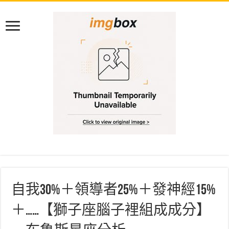
自我30%＋領導者25%＋發神經15%
＋……【獅子座腦子裡組成成分】