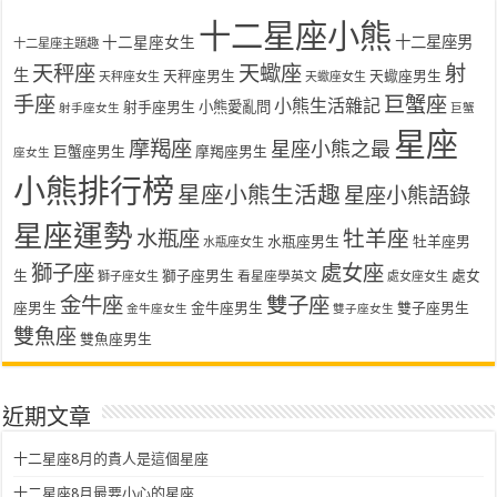
十二星座小熊
十二星座女生
十二星座男
十二星座主題趣
天秤座
天蠍座
射
生
天秤座男生
天蠍座男生
天秤座女生
天蠍座女生
手座
巨蟹座
小熊生活雜記
射手座男生
小熊愛亂問
射手座女生
巨蟹
星座
摩羯座
星座小熊之最
巨蟹座男生
摩羯座男生
座女生
小熊排行榜
星座小熊生活趣
星座小熊語錄
星座運勢
水瓶座
牡羊座
水瓶座男生
牡羊座男
水瓶座女生
獅子座
處女座
生
獅子座男生
處女
看星座學英文
獅子座女生
處女座女生
金牛座
雙子座
座男生
金牛座男生
雙子座男生
金牛座女生
雙子座女生
雙魚座
雙魚座男生
近期文章
十二星座8月的貴人是這個星座
十二星座8月最要小心的星座