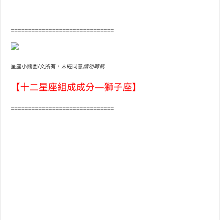
==============================
星座小熊圖/文所有，未經同意
請勿轉載
【十二星座組成成分—獅子座】
==============================