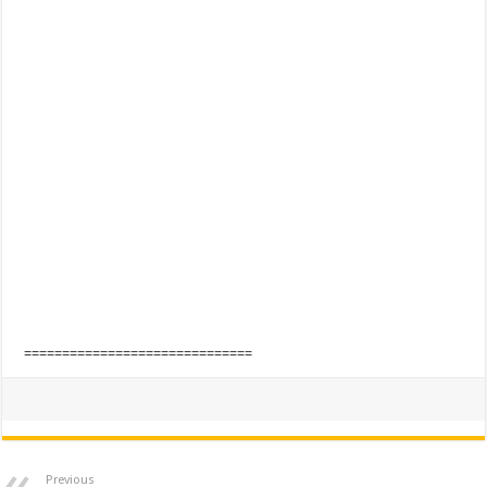
==============================
Previous