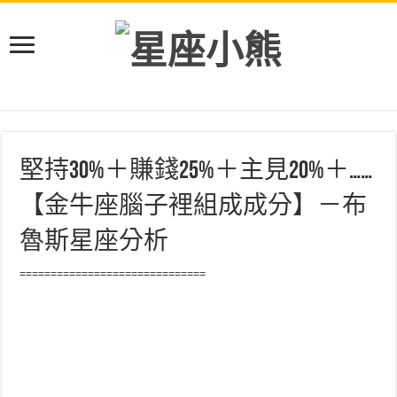
堅持30%＋賺錢25%＋主見20%＋……
【金牛座腦子裡組成成分】－布
魯斯星座分析
==============================