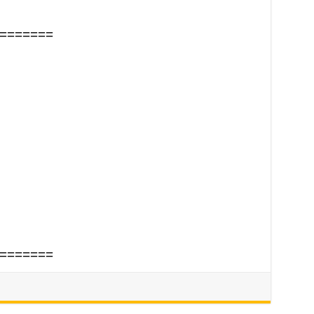
=======
=======