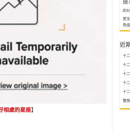
座
處女
男
魚
近
十二
十二
十
十二星
十二
雙魚
好相處的星座
】