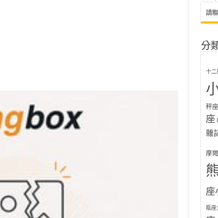
請
分
十二
秤
座
雜
摩
座
瓶座