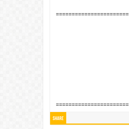
=======================
=======================
Share