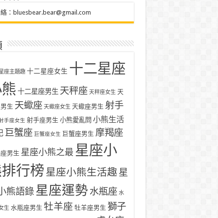
聯絡：
bluesbear.bear@gmail.com
類
十二星座
十二星座女生
星座主題趣
小熊
天秤座
十二星座男生
天
天秤座女生
天蠍座
射手
座男生
天蠍座男生
天蠍座女生
小熊生活
射手座男生
小熊愛亂問
射手座女生
巨蟹座
摩羯座
記
巨蟹座男生
巨蟹座女生
星座小
星座小熊之最
羯座男生
熊排行榜
星座小熊生活趣
星
星座運勢
小熊語錄
水瓶座
水
牡羊座
獅子
水瓶座男生
牡羊座男生
女生