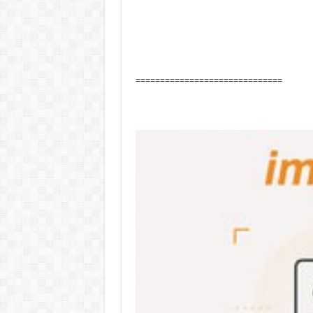
==============================