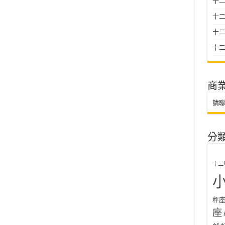
十二
十
十二星
十二
商
請
分
十二
秤
座