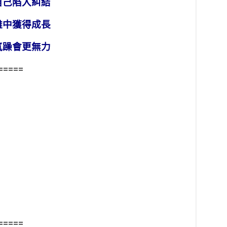
自己陷入糾結
難中獲得成長
氣躁會更無力
=====
=====