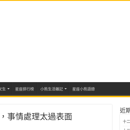
女生
星座排行榜
小熊生活雜記
星座小熊語錄
近
運勢，事情處理太過表面
十二