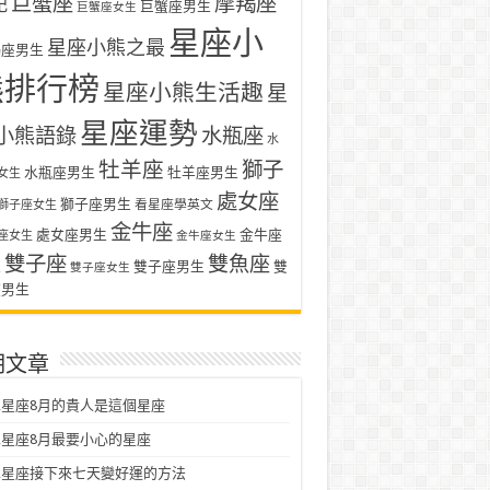
巨蟹座
摩羯座
記
巨蟹座男生
巨蟹座女生
星座小
星座小熊之最
羯座男生
熊排行榜
星座小熊生活趣
星
星座運勢
小熊語錄
水瓶座
水
牡羊座
獅子
水瓶座男生
牡羊座男生
女生
處女座
獅子座男生
看星座學英文
獅子座女生
金牛座
處女座男生
金牛座
座女生
金牛座女生
雙子座
雙魚座
生
雙子座男生
雙
雙子座女生
座男生
期文章
星座8月的貴人是這個星座
星座8月最要小心的星座
二星座接下來七天變好運的方法