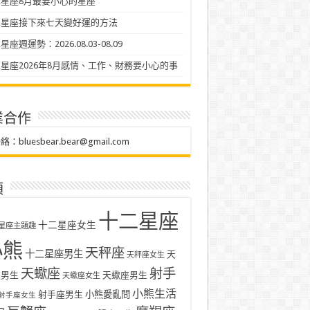
星座8月最要小心的星座
二星座接下來七天變好運的方法
座週運勢：2026.08.03-08.09
星座2026年8月感情、工作、財務要小心的事
業合作
聯絡：
bluesbear.bear@gmail.com
類
十二星座
十二星座女生
星座主題趣
小熊
天秤座
十二星座男生
天
天秤座女生
天蠍座
射手
座男生
天蠍座男生
天蠍座女生
小熊生活
射手座男生
小熊愛亂問
射手座女生