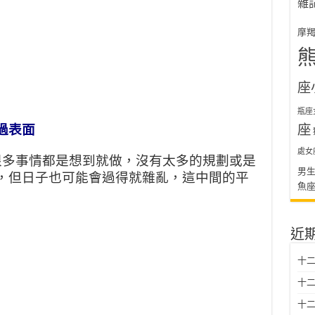
雜
摩
座
瓶座
座
過表面
處女
很多事情都是想到就做，沒有太多的規劃或是
男
，但日子也可能會過得就雜亂，這中間的平
魚
近
十二
十二
十