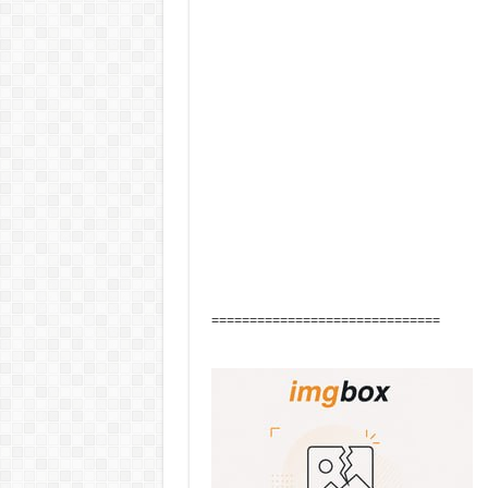
==============================