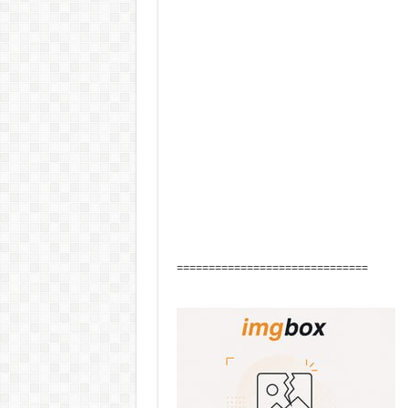
==============================