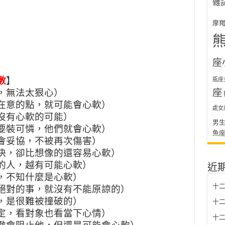
雜
摩
座
數
】
瓶座
座
，無法太狠心）
在意的點，就可能會心軟）
處女
沒有心軟的可能）
男
要裝可憐，他們就會心軟）
魚
會妥協，不被再次傷害）
決，卻比想像的還容易心軟）
的人，越有可能心軟）
近
，不知什麼是心軟）
十二
絕對的事，就沒有不能原諒的）
，是很難被撞破的）
十二
定，看對象也看當下心情）
十