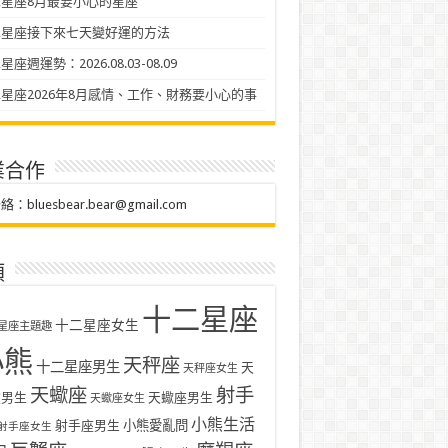
星座8月最要小心的星座
二星座接下來七天變好運的方法
座週運勢：2026.08.03-08.09
星座2026年8月感情、工作、財務要小心的事
業合作
聯絡：
bluesbear.bear@gmail.com
類
十二星座
十二星座女生
星座主題趣
小熊
天秤座
十二星座男生
天
天秤座女生
天蠍座
射手
座男生
天蠍座男生
天蠍座女生
小熊生活
射手座男生
小熊愛亂問
射手座女生