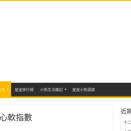
女生
星座排行榜
小熊生活雜記
星座小熊語錄
近
心軟指數
十二