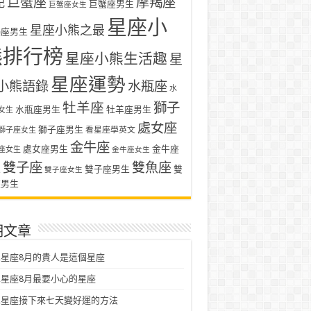
巨蟹座
摩羯座
記
巨蟹座男生
巨蟹座女生
星座小
星座小熊之最
羯座男生
熊排行榜
星座小熊生活趣
星
星座運勢
小熊語錄
水瓶座
水
牡羊座
獅子
水瓶座男生
牡羊座男生
女生
處女座
獅子座男生
看星座學英文
獅子座女生
金牛座
處女座男生
金牛座
座女生
金牛座女生
雙子座
雙魚座
生
雙子座男生
雙
雙子座女生
座男生
期文章
星座8月的貴人是這個星座
星座8月最要小心的星座
二星座接下來七天變好運的方法