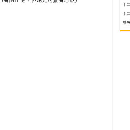
傲會阻止他，但還是可能會心軟）
十二星
十二
雙魚