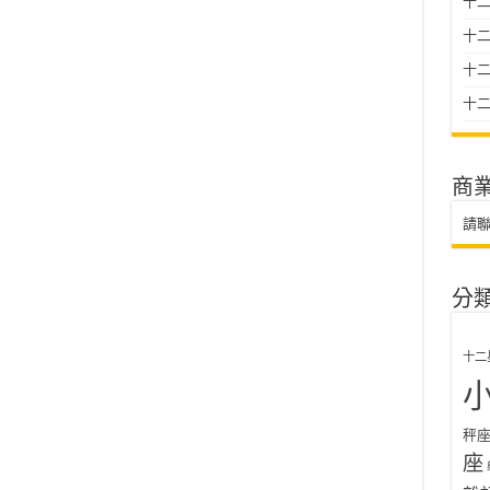
十二
十
十二星
十二
商
請
分
十二
秤
座