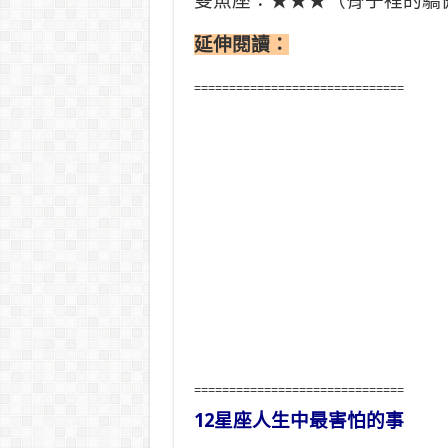
雙魚座：★★★（骨子裡的驕
延伸閱讀：
==============================
==============================
12星座人生中最害怕的事