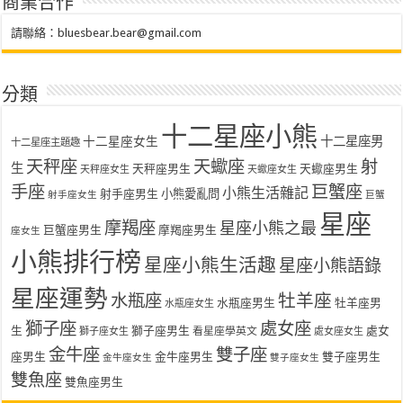
商業合作
請聯絡：
bluesbear.bear@gmail.com
分類
十二星座小熊
十二星座女生
十二星座男
十二星座主題趣
天秤座
天蠍座
射
生
天秤座男生
天蠍座男生
天秤座女生
天蠍座女生
手座
巨蟹座
小熊生活雜記
射手座男生
小熊愛亂問
射手座女生
巨蟹
星座
摩羯座
星座小熊之最
巨蟹座男生
摩羯座男生
座女生
小熊排行榜
星座小熊生活趣
星座小熊語錄
星座運勢
水瓶座
牡羊座
水瓶座男生
牡羊座男
水瓶座女生
獅子座
處女座
生
獅子座男生
處女
看星座學英文
獅子座女生
處女座女生
金牛座
雙子座
座男生
金牛座男生
雙子座男生
金牛座女生
雙子座女生
雙魚座
雙魚座男生