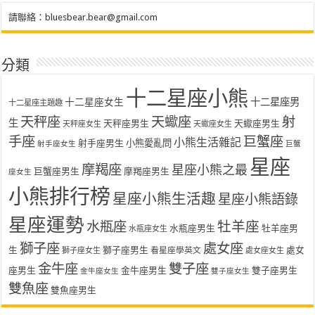
請聯絡：
bluesbear.bear@gmail.com
分類
十二星座小熊
十二星座女生
十二星座男
十二星座主題趣
天秤座
天蠍座
射
生
天秤座男生
天蠍座男生
天秤座女生
天蠍座女生
手座
巨蟹座
小熊生活雜記
射手座男生
小熊愛亂問
射手座女生
巨蟹
星座
摩羯座
星座小熊之最
巨蟹座男生
摩羯座男生
座女生
小熊排行榜
星座小熊生活趣
星座小熊語錄
星座運勢
水瓶座
牡羊座
水瓶座男生
牡羊座男
水瓶座女生
獅子座
處女座
生
獅子座男生
處女
看星座學英文
獅子座女生
處女座女生
金牛座
雙子座
座男生
金牛座男生
雙子座男生
金牛座女生
雙子座女生
雙魚座
雙魚座男生