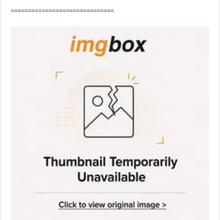
==============================