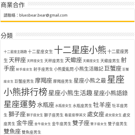
商業合作
請聯絡：
bluesbear.bear@gmail.com
分類
十二星座小熊
十二星座女生
十二星座男
十二星座主題趣
天秤座
天蠍座
射
生
天秤座男生
天蠍座男生
天秤座女生
天蠍座女生
手座
巨蟹座
小熊生活雜記
射手座男生
小熊愛亂問
射手座女生
巨蟹
星座
摩羯座
星座小熊之最
巨蟹座男生
摩羯座男生
座女生
小熊排行榜
星座小熊生活趣
星座小熊語錄
星座運勢
水瓶座
牡羊座
水瓶座男生
牡羊座男
水瓶座女生
獅子座
處女座
生
獅子座男生
處女
看星座學英文
獅子座女生
處女座女生
金牛座
雙子座
座男生
金牛座男生
雙子座男生
金牛座女生
雙子座女生
雙魚座
雙魚座男生