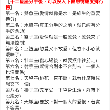
【
十二星座分手後，可以投入下段戀情速度排行
榜
】
第一名：雙魚座(愛情就像是水，是維生的重要
養分)
第二名：水瓶座(真正分手的之前，就已經有分
手的念頭)
第三名：雙子座(愛情就是一股感覺，感覺來了
無法控制)
第四名：巨蟹座(想愛又不敢愛，但會不小心就
曖昧了)
第五名：牡羊座(傷心過後，就要振作往前走)
第六名：射手座(感情合則來不合則去，一個人
也沒關係)
第七名：天秤座(桃花一直不斷，就看什麼時候
想交下一個)
第八名：獅子座(先享受一下單身生活，靜待下
段緣分)
第九名：天蠍座(要放下對一個人的愛恨，著實
不容易)