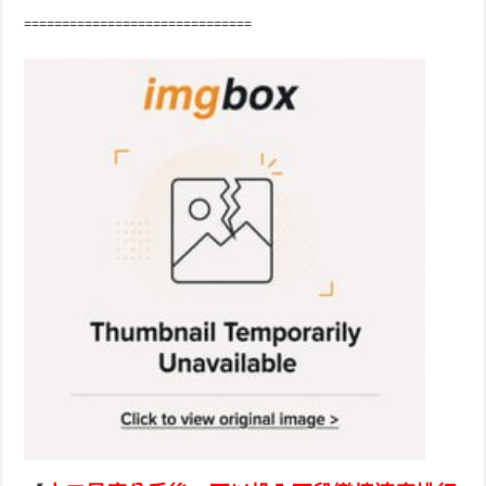
==============================