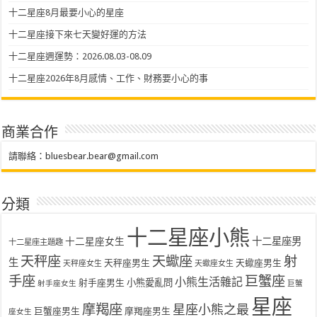
十二星座8月最要小心的星座
十二星座接下來七天變好運的方法
十二星座週運勢：2026.08.03-08.09
十二星座2026年8月感情、工作、財務要小心的事
商業合作
請聯絡：
bluesbear.bear@gmail.com
分類
十二星座小熊
十二星座女生
十二星座男
十二星座主題趣
天秤座
天蠍座
射
生
天秤座男生
天蠍座男生
天秤座女生
天蠍座女生
手座
巨蟹座
小熊生活雜記
射手座男生
小熊愛亂問
射手座女生
巨蟹
星座
摩羯座
星座小熊之最
巨蟹座男生
摩羯座男生
座女生