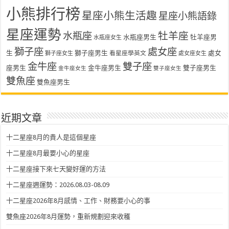
小熊排行榜
星座小熊生活趣
星座小熊語錄
星座運勢
水瓶座
牡羊座
水瓶座男生
牡羊座男
水瓶座女生
獅子座
處女座
生
獅子座男生
處女
看星座學英文
獅子座女生
處女座女生
金牛座
雙子座
座男生
金牛座男生
雙子座男生
金牛座女生
雙子座女生
雙魚座
雙魚座男生
近期文章
十二星座8月的貴人是這個星座
十二星座8月最要小心的星座
十二星座接下來七天變好運的方法
十二星座週運勢：2026.08.03-08.09
十二星座2026年8月感情、工作、財務要小心的事
雙魚座2026年8月運勢，重新規劃迎來收穫