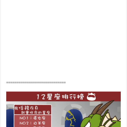
==============================