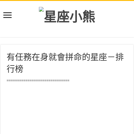
有任務在身就會拼命的星座－排
行榜
==============================