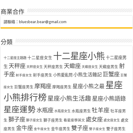
商業合作
請聯絡：
bluesbear.bear@gmail.com
分類
十二星座小熊
十二星座女生
十二星座男
十二星座主題趣
天秤座
天蠍座
射
生
天秤座男生
天蠍座男生
天秤座女生
天蠍座女生
手座
巨蟹座
小熊生活雜記
射手座男生
小熊愛亂問
射手座女生
巨蟹
星座
摩羯座
星座小熊之最
巨蟹座男生
摩羯座男生
座女生
小熊排行榜
星座小熊生活趣
星座小熊語錄
星座運勢
水瓶座
牡羊座
水瓶座男生
牡羊座男
水瓶座女生
獅子座
處女座
生
獅子座男生
處女
看星座學英文
獅子座女生
處女座女生
金牛座
雙子座
座男生
金牛座男生
雙子座男生
金牛座女生
雙子座女生