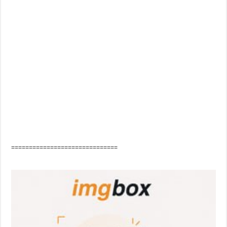
==============================