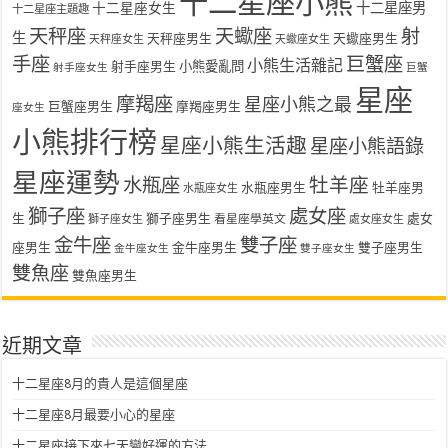
十二星座小熊
十二星座女生
十二星座男
十二星座主題趣
天秤座
天蠍座
射
生
天秤座男生
天蠍座男生
天秤座女生
天蠍座女生
手座
巨蟹座
小熊生活雜記
射手座男生
小熊愛亂問
射手座女生
巨蟹
星座
摩羯座
星座小熊之最
巨蟹座男生
摩羯座男生
座女生
小熊排行榜
星座小熊生活趣
星座小熊語錄
星座運勢
水瓶座
牡羊座
水瓶座男生
牡羊座男
水瓶座女生
獅子座
處女座
生
獅子座男生
處女
看星座學英文
獅子座女生
處女座女生
金牛座
雙子座
座男生
金牛座男生
雙子座男生
金牛座女生
雙子座女生
雙魚座
雙魚座男生
近期文章
十二星座8月的貴人是這個星座
十二星座8月最要小心的星座
十二星座接下來七天變好運的方法