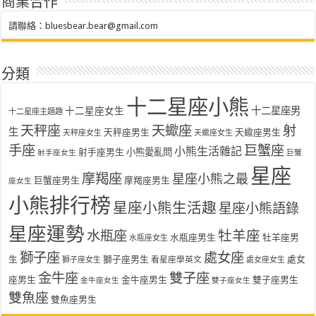
商業合作
請聯絡：
bluesbear.bear@gmail.com
分類
十二星座小熊
十二星座女生
十二星座男
十二星座主題趣
天秤座
天蠍座
射
生
天秤座男生
天蠍座男生
天秤座女生
天蠍座女生
手座
巨蟹座
小熊生活雜記
射手座男生
小熊愛亂問
射手座女生
巨蟹
星座
摩羯座
星座小熊之最
巨蟹座男生
摩羯座男生
座女生
小熊排行榜
星座小熊生活趣
星座小熊語錄
星座運勢
水瓶座
牡羊座
水瓶座男生
牡羊座男
水瓶座女生
獅子座
處女座
生
獅子座男生
處女
看星座學英文
獅子座女生
處女座女生
金牛座
雙子座
座男生
金牛座男生
雙子座男生
金牛座女生
雙子座女生
雙魚座
雙魚座男生