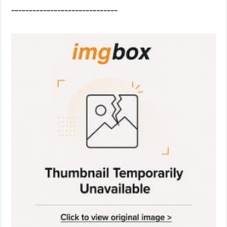
==============================