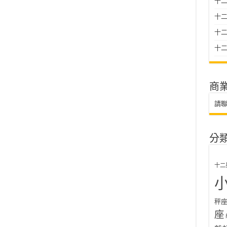
十二
十
十二星
十二
商
請
分
十二
秤
座