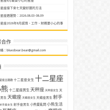
星座8月最要小心的星座
二星座接下來七天變好運的方法
座週運勢：2026.08.03-08.09
星座2026年8月感情、工作、財務要小心的事
業合作
聯絡：
bluesbear.bear@gmail.com
類
十二星座
十二星座女生
星座主題趣
小熊
天秤座
十二星座男生
天
天秤座女生
天蠍座
射手
座男生
天蠍座男生
天蠍座女生
小熊生活
射手座男生
小熊愛亂問
射手座女生