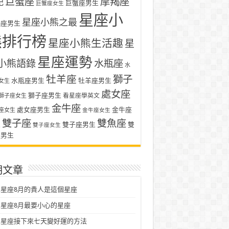
巨蟹座
摩羯座
記
巨蟹座男生
巨蟹座女生
星座小
星座小熊之最
羯座男生
熊排行榜
星座小熊生活趣
星
星座運勢
小熊語錄
水瓶座
水
牡羊座
獅子
水瓶座男生
牡羊座男生
女生
處女座
獅子座男生
看星座學英文
獅子座女生
金牛座
處女座男生
金牛座
座女生
金牛座女生
雙子座
雙魚座
生
雙子座男生
雙
雙子座女生
座男生
期文章
星座8月的貴人是這個星座
星座8月最要小心的星座
二星座接下來七天變好運的方法