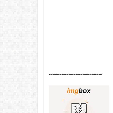
==============================