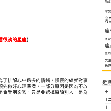
雜
摩
座
看很淡的星座
】
瓶座
座
處女
男
魚
為了排解心中過多的情緒，慢慢的練就對事
近
預先做好心理準備，一部分原因是因為不放
是會受到影響，只是會選擇原諒別人，是為
十二
十二
十