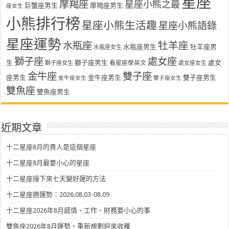
星座
摩羯座
星座小熊之最
巨蟹座男生
摩羯座男生
座女生
小熊排行榜
星座小熊生活趣
星座小熊語錄
星座運勢
水瓶座
牡羊座
水瓶座男生
牡羊座男
水瓶座女生
獅子座
處女座
生
獅子座男生
處女
看星座學英文
獅子座女生
處女座女生
金牛座
雙子座
座男生
金牛座男生
雙子座男生
金牛座女生
雙子座女生
雙魚座
雙魚座男生
近期文章
十二星座8月的貴人是這個星座
十二星座8月最要小心的星座
十二星座接下來七天變好運的方法
十二星座週運勢：2026.08.03-08.09
十二星座2026年8月感情、工作、財務要小心的事
雙魚座2026年8月運勢，重新規劃迎來收穫