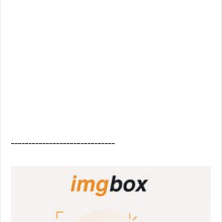
==============================