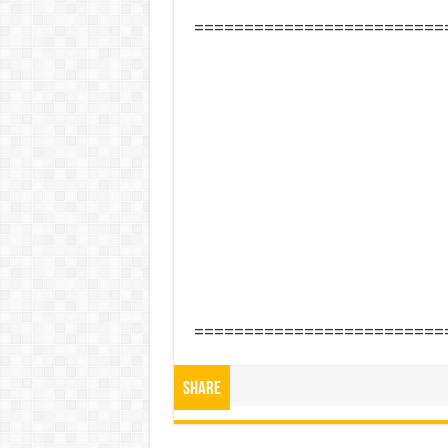
=========================
=========================
Share