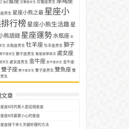
巨蟹座
摩羯座
記
巨蟹座男生
巨蟹座女生
星座小
星座小熊之最
羯座男生
熊排行榜
星座小熊生活趣
星
星座運勢
小熊語錄
水瓶座
水
牡羊座
獅子
水瓶座男生
牡羊座男生
女生
處女座
獅子座男生
看星座學英文
獅子座女生
金牛座
處女座男生
金牛座
座女生
金牛座女生
雙子座
雙魚座
生
雙子座男生
雙
雙子座女生
座男生
期文章
星座8月的貴人是這個星座
星座8月最要小心的星座
二星座接下來七天變好運的方法