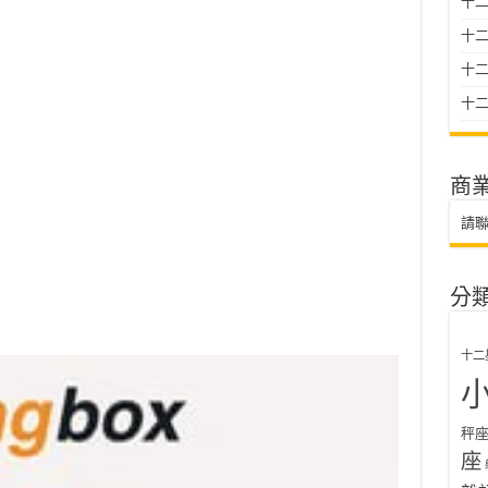
十二
十
十二星
十二
商
請
分
十二
秤
座