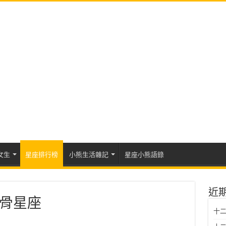
女生
星座排行榜
小熊生活雜記
星座小熊語錄
近
骨星座
十二