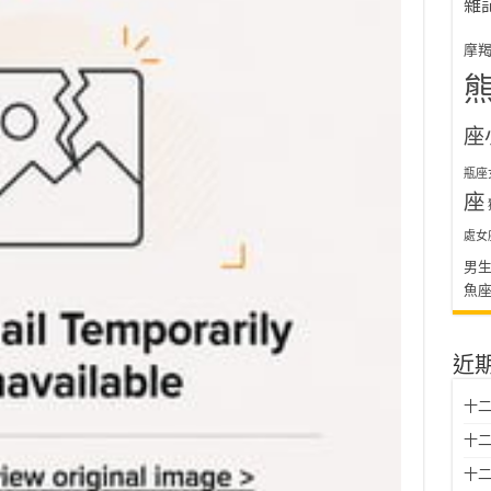
雜
摩
座
瓶座
座
處女
男
魚
近
十二
十二
十