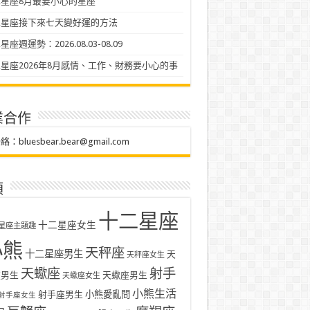
星座8月最要小心的星座
二星座接下來七天變好運的方法
座週運勢：2026.08.03-08.09
星座2026年8月感情、工作、財務要小心的事
業合作
聯絡：
bluesbear.bear@gmail.com
類
十二星座
十二星座女生
星座主題趣
小熊
天秤座
十二星座男生
天
天秤座女生
天蠍座
射手
座男生
天蠍座男生
天蠍座女生
小熊生活
射手座男生
小熊愛亂問
射手座女生