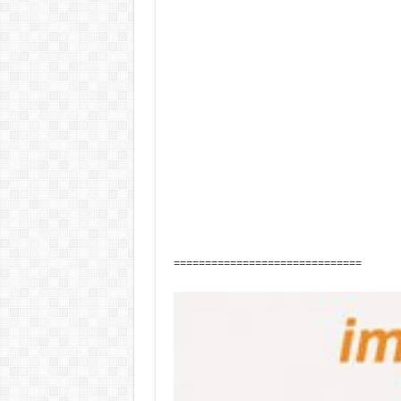
==============================