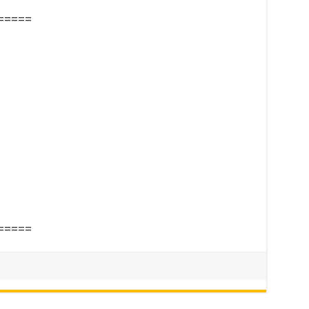
=====
=====