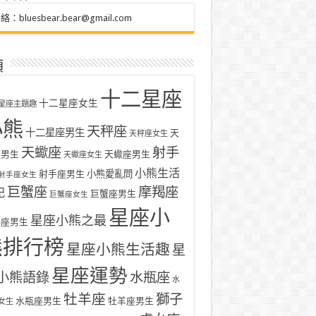
聯絡：
bluesbear.bear@gmail.com
類
十二星座
十二星座女生
星座主題趣
小熊
天秤座
十二星座男生
天
天秤座女生
天蠍座
射手
座男生
天蠍座男生
天蠍座女生
小熊生活
射手座男生
小熊愛亂問
射手座女生
巨蟹座
摩羯座
記
巨蟹座男生
巨蟹座女生
星座小
星座小熊之最
羯座男生
熊排行榜
星座小熊生活趣
星
星座運勢
小熊語錄
水瓶座
水
牡羊座
獅子
水瓶座男生
牡羊座男生
女生