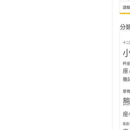
請
分
十二
秤
座
雜
摩
座
瓶座