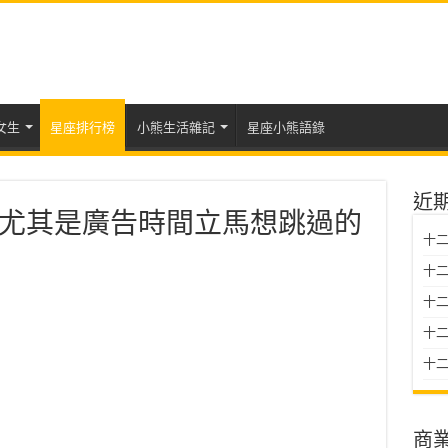
女生
星座排行榜
小熊生活雜記
星座小熊語錄
近
尤其是廣告時間立馬想跳過的
十二
十二
十
十二星
十二
商