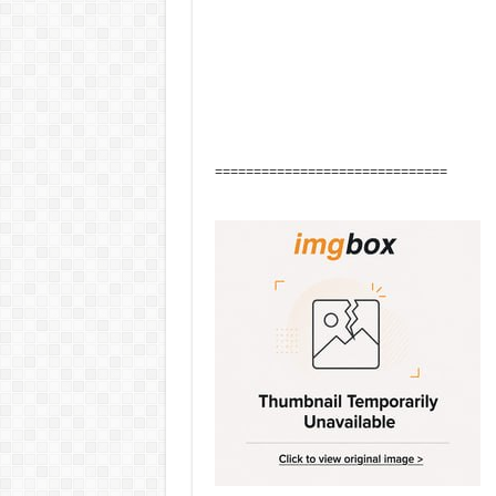
==============================