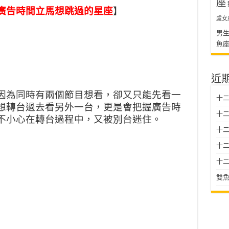
座
廣告時間立馬想跳過的星座
】
處女
男
魚
近
因為同時有兩個節目想看，卻又只能先看一
十二
想轉台過去看另外一台，更是會把握廣告時
十二
不小心在轉台過程中，又被別台迷住。
十
十二星
十二
雙魚