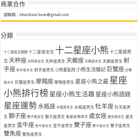
商業合作
請聯絡：
bluesbear.bear@gmail.com
分類
十二星座小熊
十二星座女生
十二星座男
十二星座主題趣
天秤座
天蠍座
射
生
天秤座男生
天蠍座男生
天秤座女生
天蠍座女生
手座
巨蟹座
小熊生活雜記
射手座男生
小熊愛亂問
射手座女生
巨蟹
星座
摩羯座
星座小熊之最
巨蟹座男生
摩羯座男生
座女生
小熊排行榜
星座小熊生活趣
星座小熊語錄
星座運勢
水瓶座
牡羊座
水瓶座男生
牡羊座男
水瓶座女生
獅子座
處女座
生
獅子座男生
處女
看星座學英文
獅子座女生
處女座女生
金牛座
雙子座
座男生
金牛座男生
雙子座男生
金牛座女生
雙子座女生
雙魚座
雙魚座男生