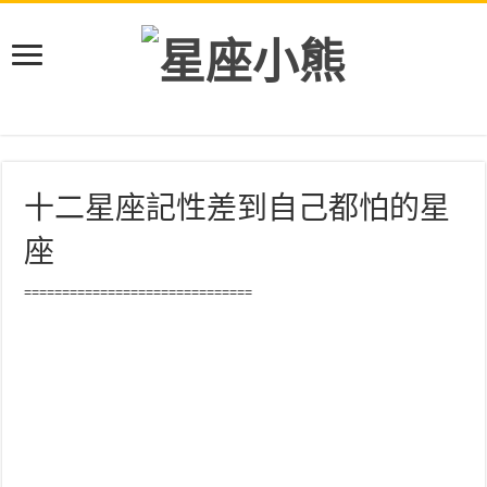
十二星座記性差到自己都怕的星
座
==============================