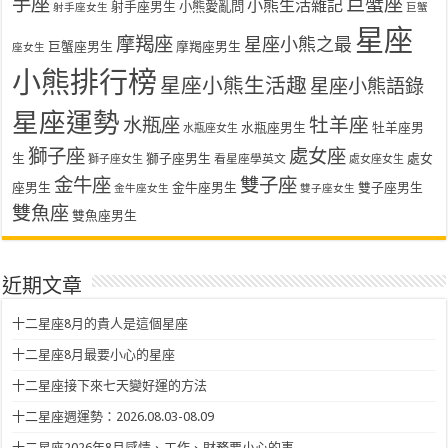
手座
巨蟹座
小熊生活雜記
射手座男生
小熊愛亂問
射手座女生
巨蟹
星座
摩羯座
星座小熊之最
巨蟹座男生
摩羯座男生
座女生
小熊排行榜
星座小熊生活趣
星座小熊語錄
星座運勢
水瓶座
牡羊座
水瓶座男生
牡羊座男
水瓶座女生
獅子座
處女座
生
獅子座男生
處女
看星座學英文
獅子座女生
處女座女生
金牛座
雙子座
座男生
金牛座男生
雙子座男生
金牛座女生
雙子座女生
雙魚座
雙魚座男生
近期文章
十二星座8月的貴人是這個星座
十二星座8月最要小心的星座
十二星座接下來七天變好運的方法
十二星座週運勢：2026.08.03-08.09
十二星座2026年8月感情、工作、財務要小心的事