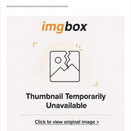
==============================