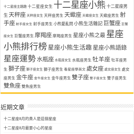
十二星座小熊
十二星座女生
十二星座男
十二星座主題趣
天秤座
天蠍座
射
生
天秤座男生
天蠍座男生
天秤座女生
天蠍座女生
手座
巨蟹座
小熊生活雜記
射手座男生
小熊愛亂問
射手座女生
巨蟹
星座
摩羯座
星座小熊之最
巨蟹座男生
摩羯座男生
座女生
小熊排行榜
星座小熊生活趣
星座小熊語錄
星座運勢
水瓶座
牡羊座
水瓶座男生
牡羊座男
水瓶座女生
獅子座
處女座
生
獅子座男生
處女
看星座學英文
獅子座女生
處女座女生
金牛座
雙子座
座男生
金牛座男生
雙子座男生
金牛座女生
雙子座女生
雙魚座
雙魚座男生
近期文章
十二星座8月的貴人是這個星座
十二星座8月最要小心的星座