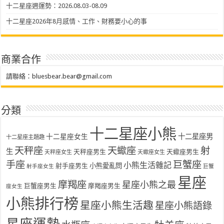
十二星座週運勢：2026.08.03-08.09
十二星座2026年8月感情、工作、財務要小心的事
商業合作
請聯絡：
bluesbear.bear@gmail.com
分類
十二星座小熊
十二星座女生
十二星座男
十二星座主題趣
天秤座
天蠍座
射
生
天秤座男生
天蠍座男生
天秤座女生
天蠍座女生
手座
巨蟹座
小熊生活雜記
射手座男生
小熊愛亂問
射手座女生
巨蟹
星座
摩羯座
星座小熊之最
巨蟹座男生
摩羯座男生
座女生
小熊排行榜
星座小熊生活趣
星座小熊語錄
星座運勢