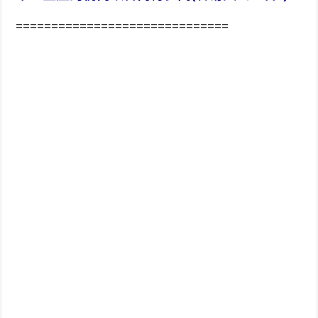
==============================