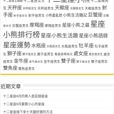
十二星座女生
十二星座男
十二星座主題趣
天秤座
天蠍座
射
生
天秤座男生
天蠍座男生
天秤座女生
天蠍座女生
手座
巨蟹座
小熊生活雜記
射手座男生
小熊愛亂問
射手座女生
巨蟹
星座
摩羯座
星座小熊之最
巨蟹座男生
摩羯座男生
座女生
小熊排行榜
星座小熊生活趣
星座小熊語錄
星座運勢
水瓶座
牡羊座
水瓶座男生
牡羊座男
水瓶座女生
獅子座
處女座
生
獅子座男生
處女
看星座學英文
獅子座女生
處女座女生
金牛座
雙子座
座男生
金牛座男生
雙子座男生
金牛座女生
雙子座女生
雙魚座
雙魚座男生
近期文章
十二星座8月的貴人是這個星座
十二星座8月最要小心的星座
十二星座接下來七天變好運的方法