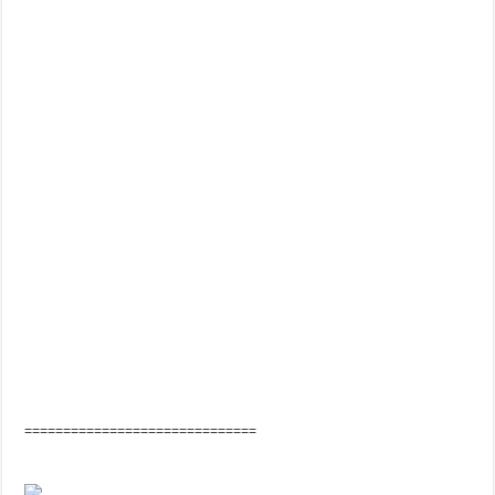
==============================