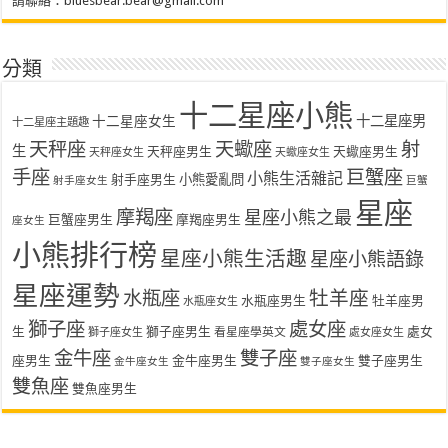
請聯絡：
bluesbear.bear@gmail.com
分類
十二星座小熊
十二星座女生
十二星座男
十二星座主題趣
天秤座
天蠍座
射
生
天秤座男生
天蠍座男生
天秤座女生
天蠍座女生
手座
巨蟹座
小熊生活雜記
射手座男生
小熊愛亂問
射手座女生
巨蟹
星座
摩羯座
星座小熊之最
巨蟹座男生
摩羯座男生
座女生
小熊排行榜
星座小熊生活趣
星座小熊語錄
星座運勢
水瓶座
牡羊座
水瓶座男生
牡羊座男
水瓶座女生
獅子座
處女座
生
獅子座男生
處女
看星座學英文
獅子座女生
處女座女生
金牛座
雙子座
座男生
金牛座男生
雙子座男生
金牛座女生
雙子座女生
雙魚座
雙魚座男生