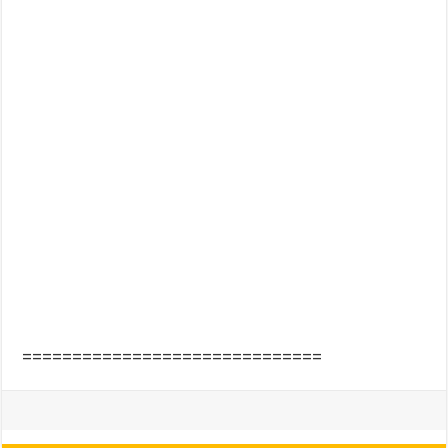
==============================