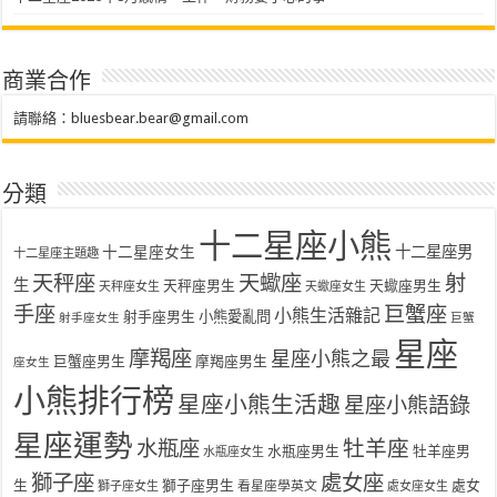
商業合作
請聯絡：
bluesbear.bear@gmail.com
分類
十二星座小熊
十二星座女生
十二星座男
十二星座主題趣
天秤座
天蠍座
射
生
天秤座男生
天蠍座男生
天秤座女生
天蠍座女生
手座
巨蟹座
小熊生活雜記
射手座男生
小熊愛亂問
射手座女生
巨蟹
星座
摩羯座
星座小熊之最
巨蟹座男生
摩羯座男生
座女生
小熊排行榜
星座小熊生活趣
星座小熊語錄
星座運勢
水瓶座
牡羊座
水瓶座男生
牡羊座男
水瓶座女生
獅子座
處女座
生
獅子座男生
處女
看星座學英文
獅子座女生
處女座女生