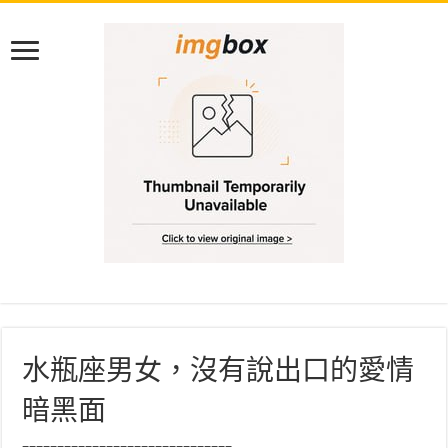
水瓶座男女，沒有說出口的愛情
暗黑面