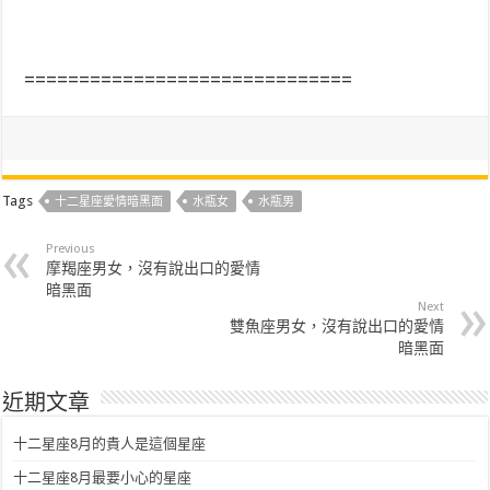
==============================
Tags
十二星座愛情暗黑面
水瓶女
水瓶男
Previous
摩羯座男女，沒有說出口的愛情
暗黑面
Next
雙魚座男女，沒有說出口的愛情
暗黑面
近期文章
十二星座8月的貴人是這個星座
十二星座8月最要小心的星座