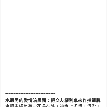
==============================
水瓶男的愛情暗黑面：把交友權利拿來作擋箭牌
水瓶男總是有些花名在外，被說上多情、博愛，