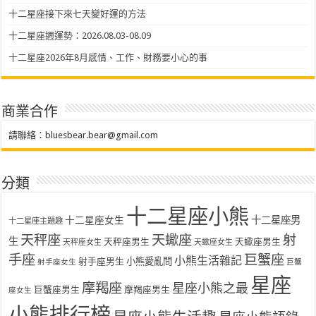
十二星座接下來七天變好運的方法
十二星座週運勢：2026.08.03-08.09
十二星座2026年8月感情、工作、財務要小心的事
商業合作
請聯絡：
bluesbear.bear@gmail.com
分類
十二星座小熊
十二星座女生
十二星座男
十二星座主題趣
天秤座
天蠍座
射
生
天秤座男生
天蠍座男生
天秤座女生
天蠍座女生
手座
巨蟹座
小熊生活雜記
射手座男生
小熊愛亂問
射手座女生
巨蟹
星座
摩羯座
星座小熊之最
巨蟹座男生
摩羯座男生
座女生
小熊排行榜