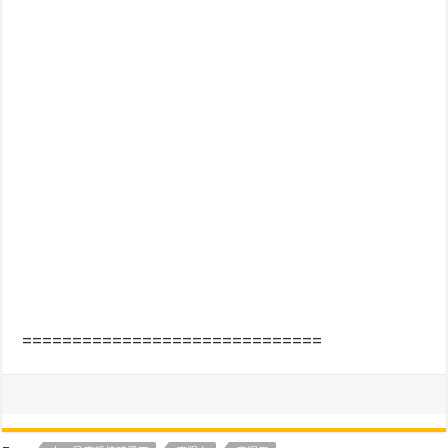
==============================