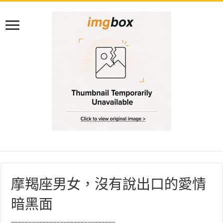
摩羯座男女，沒有說出口的愛情
暗黑面