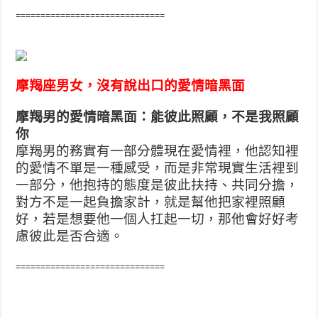
==============================
摩羯座男女，沒有說出口的愛情暗黑面
摩羯男的愛情暗黑面：能彼此照顧，不是我照顧
你
摩羯男的務實有一部分體現在愛情裡，他認知裡
的愛情不單是一種感受，而是非常現實生活裡到
一部分，他抱持的態度是彼此扶持、共同分擔，
對方不是一起負擔家計，就是幫他把家裡照顧
好，若是想要他一個人扛起一切，那他會好好考
慮彼此是否合適。
==============================