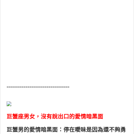
==============================
巨蟹座男女，沒有說出口的愛情暗黑面
巨蟹男的愛情暗黑面：停在曖昧是因為還不夠勇