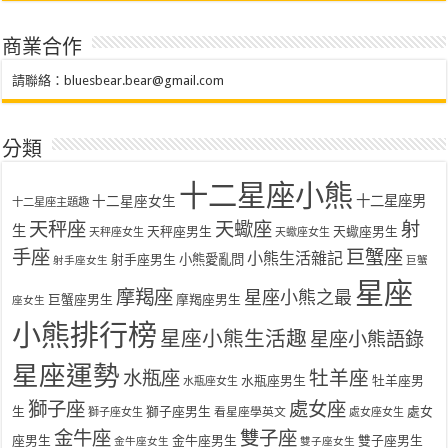
商業合作
請聯絡：
bluesbear.bear@gmail.com
分類
十二星座小熊
十二星座女生
十二星座男
十二星座主題趣
天秤座
天蠍座
射
生
天秤座男生
天蠍座男生
天秤座女生
天蠍座女生
手座
巨蟹座
小熊生活雜記
射手座男生
小熊愛亂問
射手座女生
巨蟹
星座
摩羯座
星座小熊之最
巨蟹座男生
摩羯座男生
座女生
小熊排行榜
星座小熊生活趣
星座小熊語錄
星座運勢
水瓶座
牡羊座
水瓶座男生
牡羊座男
水瓶座女生
獅子座
處女座
生
獅子座男生
處女
看星座學英文
獅子座女生
處女座女生
金牛座
雙子座
座男生
金牛座男生
雙子座男生
金牛座女生
雙子座女生