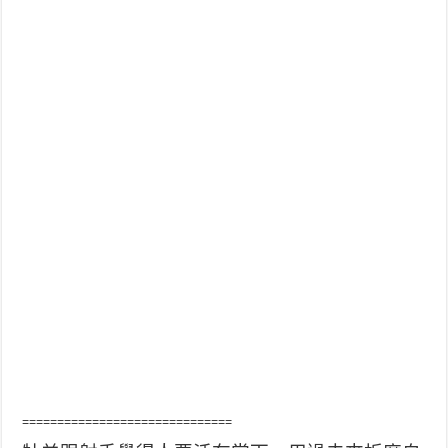
==============================