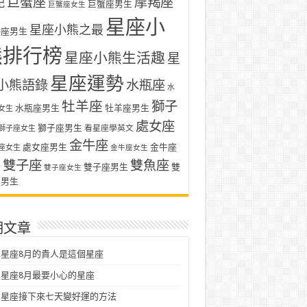
巨蟹座
摩羯座
記
巨蟹座男生
巨蟹座女生
星座小
星座小熊之最
羯座男生
熊排行榜
星座小熊生活趣
星
星座運勢
小熊語錄
水瓶座
水
牡羊座
獅子
水瓶座男生
牡羊座男生
女生
處女座
獅子座男生
看星座學英文
獅子座女生
金牛座
處女座男生
金牛座
座女生
金牛座女生
雙子座
雙魚座
生
雙子座男生
雙
雙子座女生
座男生
期文章
星座8月的貴人是這個星座
星座8月最要小心的星座
二星座接下來七天變好運的方法