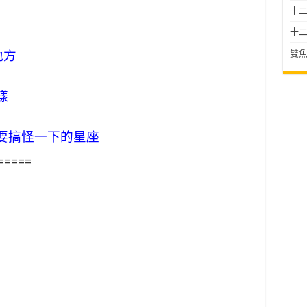
十二星
十二
雙魚
地方
樣
要搞怪一下的星座
=====