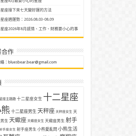
星座8月最要小心的星座
二星座接下來七天變好運的方法
座週運勢：2026.08.03-08.09
星座2026年8月感情、工作、財務要小心的事
業合作
聯絡：
bluesbear.bear@gmail.com
類
十二星座
十二星座女生
星座主題趣
小熊
天秤座
十二星座男生
天
天秤座女生
天蠍座
射手
座男生
天蠍座男生
天蠍座女生
小熊生活
射手座男生
小熊愛亂問
射手座女生