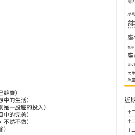
雜
摩
座
瓶座
座
處女
男
魚
己競賽）
想中的生活）
近
就是一股腦的投入）
十二
目中的完美）
，不然不做）
十二
輸）
十