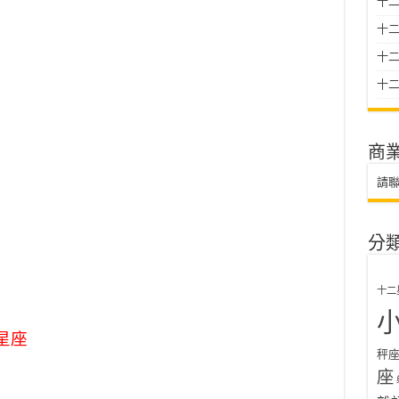
十二
十
十二星
十二
商
請
分
十二
星座
秤
座