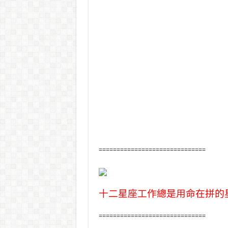
==============================
十二星座工作總是用命在拼的
==============================