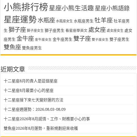
小熊排行榜
星座小熊生活趣
星座小熊語錄
星座運勢
水瓶座
牡羊座
水瓶座男生
牡羊座男
水瓶座女生
獅子座
處女座
生
獅子座男生
處女
看星座學英文
獅子座女生
處女座女生
金牛座
雙子座
座男生
金牛座男生
雙子座男生
金牛座女生
雙子座女生
雙魚座
雙魚座男生
近期文章
十二星座8月的貴人是這個星座
十二星座8月最要小心的星座
十二星座接下來七天變好運的方法
十二星座週運勢：2026.08.03-08.09
十二星座2026年8月感情、工作、財務要小心的事
雙魚座2026年8月運勢，重新規劃迎來收穫