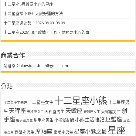
十二星座8月最要小心的星座
十二星座接下來七天變好運的方法
十二星座週運勢：2026.08.03-08.09
十二星座2026年8月感情、工作、財務要小心的事
商業合作
請聯絡：
bluesbear.bear@gmail.com
分類
十二星座小熊
十二星座女生
十二星座男
十二星座主題趣
天秤座
天蠍座
射
生
天秤座男生
天蠍座男生
天秤座女生
天蠍座女生
手座
巨蟹座
小熊生活雜記
射手座男生
小熊愛亂問
射手座女生
巨蟹
星座
摩羯座
星座小熊之最
巨蟹座男生
摩羯座男生
座女生