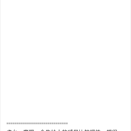
==============================