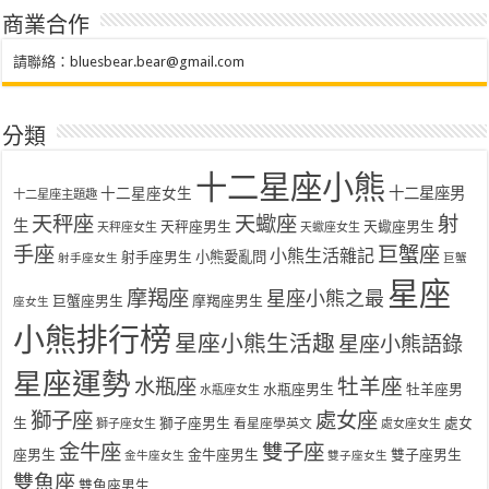
商業合作
請聯絡：
bluesbear.bear@gmail.com
分類
十二星座小熊
十二星座女生
十二星座男
十二星座主題趣
天秤座
天蠍座
射
生
天秤座男生
天蠍座男生
天秤座女生
天蠍座女生
手座
巨蟹座
小熊生活雜記
射手座男生
小熊愛亂問
射手座女生
巨蟹
星座
摩羯座
星座小熊之最
巨蟹座男生
摩羯座男生
座女生
小熊排行榜
星座小熊生活趣
星座小熊語錄
星座運勢
水瓶座
牡羊座
水瓶座男生
牡羊座男
水瓶座女生
獅子座
處女座
生
獅子座男生
處女
看星座學英文
獅子座女生
處女座女生
金牛座
雙子座
座男生
金牛座男生
雙子座男生
金牛座女生
雙子座女生
雙魚座
雙魚座男生