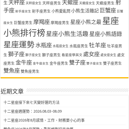
天秤座
天蠍座
射
生
天秤座男生
天蠍座男生
天秤座女生
天蠍座女生
手座
巨蟹座
小熊生活雜記
射手座男生
小熊愛亂問
射手座女生
巨蟹
星座
摩羯座
星座小熊之最
巨蟹座男生
摩羯座男生
座女生
小熊排行榜
星座小熊生活趣
星座小熊語錄
星座運勢
水瓶座
牡羊座
水瓶座男生
牡羊座男
水瓶座女生
獅子座
處女座
生
獅子座男生
處女
看星座學英文
獅子座女生
處女座女生
金牛座
雙子座
座男生
金牛座男生
雙子座男生
金牛座女生
雙子座女生
雙魚座
雙魚座男生
近期文章
十二星座接下來七天變好運的方法
十二星座週運勢：2026.08.03-08.09
十二星座2026年8月感情、工作、財務要小心的事