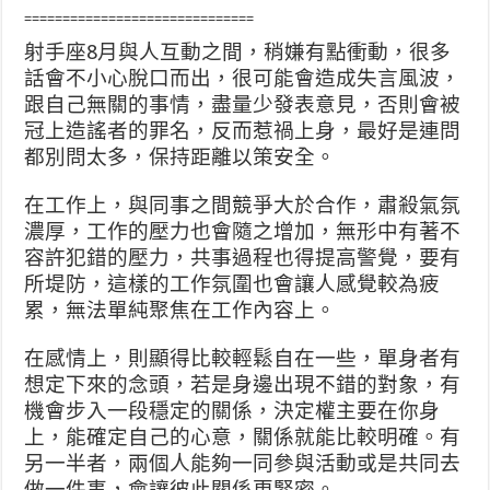
==============================
射手座8月與人互動之間，稍嫌有點衝動，很多
話會不小心脫口而出，很可能會造成失言風波，
跟自己無關的事情，盡量少發表意見，否則會被
冠上造謠者的罪名，反而惹禍上身，最好是連問
都別問太多，保持距離以策安全。
在工作上，與同事之間競爭大於合作，肅殺氣氛
濃厚，工作的壓力也會隨之增加，無形中有著不
容許犯錯的壓力，共事過程也得提高警覺，要有
所堤防，這樣的工作氛圍也會讓人感覺較為疲
累，無法單純聚焦在工作內容上。
在感情上，則顯得比較輕鬆自在一些，單身者有
想定下來的念頭，若是身邊出現不錯的對象，有
機會步入一段穩定的關係，決定權主要在你身
上，能確定自己的心意，關係就能比較明確。有
另一半者，兩個人能夠一同參與活動或是共同去
做一件事，會讓彼此關係更緊密。