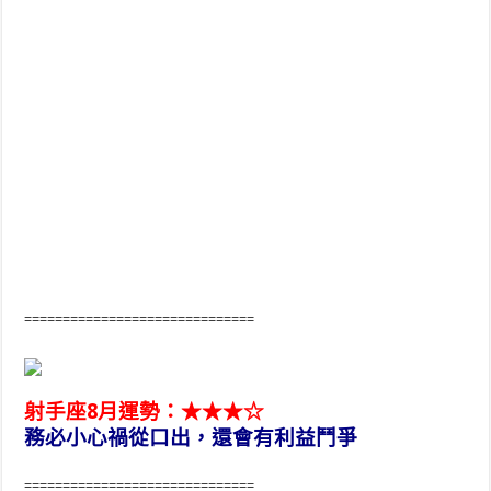
==============================
射手座8月運勢：★★★☆
務必小心禍從口出，還會有利益鬥爭
==============================