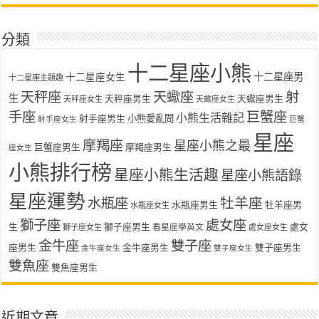
分類
十二星座小熊
十二星座女生
十二星座男
十二星座主題趣
天秤座
天蠍座
射
生
天秤座男生
天蠍座男生
天秤座女生
天蠍座女生
手座
巨蟹座
小熊生活雜記
射手座男生
小熊愛亂問
射手座女生
巨蟹
星座
摩羯座
星座小熊之最
巨蟹座男生
摩羯座男生
座女生
小熊排行榜
星座小熊生活趣
星座小熊語錄
星座運勢
水瓶座
牡羊座
水瓶座男生
牡羊座男
水瓶座女生
獅子座
處女座
生
獅子座男生
處女
看星座學英文
獅子座女生
處女座女生
金牛座
雙子座
座男生
金牛座男生
雙子座男生
金牛座女生
雙子座女生
雙魚座
雙魚座男生