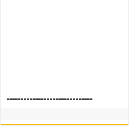
==============================