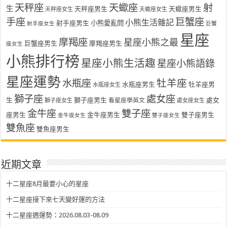
天秤座
天蠍座
射
生
天秤座男生
天蠍座男生
天秤座女生
天蠍座女生
手座
巨蟹座
小熊生活雜記
射手座男生
小熊愛亂問
射手座女生
巨蟹
星座
摩羯座
星座小熊之最
巨蟹座男生
摩羯座男生
座女生
小熊排行榜
星座小熊生活趣
星座小熊語錄
星座運勢
水瓶座
牡羊座
水瓶座男生
牡羊座男
水瓶座女生
獅子座
處女座
生
獅子座男生
處女
看星座學英文
獅子座女生
處女座女生
金牛座
雙子座
座男生
金牛座男生
雙子座男生
金牛座女生
雙子座女生
雙魚座
雙魚座男生
近期文章
十二星座8月最要小心的星座
十二星座接下來七天變好運的方法
十二星座週運勢：2026.08.03-08.09