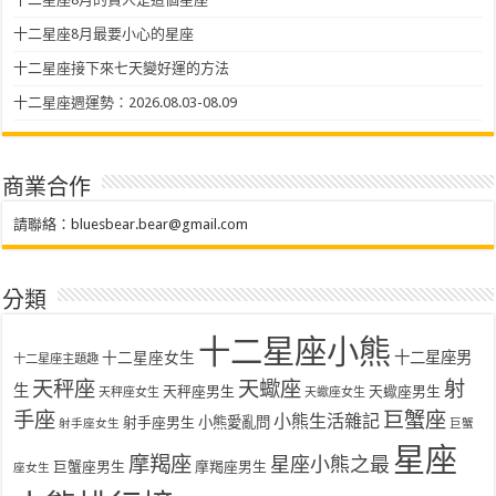
十二星座8月最要小心的星座
十二星座接下來七天變好運的方法
十二星座週運勢：2026.08.03-08.09
商業合作
請聯絡：
bluesbear.bear@gmail.com
分類
十二星座小熊
十二星座女生
十二星座男
十二星座主題趣
天秤座
天蠍座
射
生
天秤座男生
天蠍座男生
天秤座女生
天蠍座女生
手座
巨蟹座
小熊生活雜記
射手座男生
小熊愛亂問
射手座女生
巨蟹
星座
摩羯座
星座小熊之最
巨蟹座男生
摩羯座男生
座女生