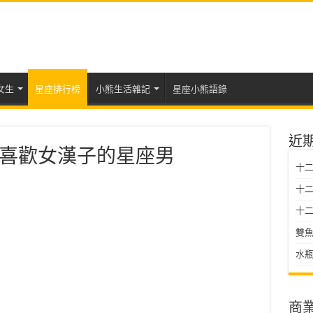
女生
星座排行榜
小熊生活雜記
星座小熊語錄
近
喜歡女漢子的星座男
十
十二星
十二
雙魚
水瓶
商