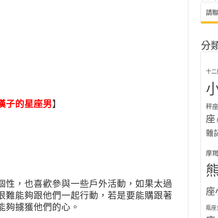
請
分
十二
漢子的星座男
】
秤
座
雜
摩
個性，也喜歡參與一些戶外活動，如果太過
座
很難能夠跟他們一起行動，若是要能購跟著
能夠擄獲他們的心。
瓶座