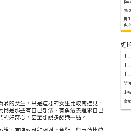
座
處女
男
魚
近
十
十二星
十二
雙魚
水瓶
摩羯
滴滴的女生，只是這樣的女生比較常遇見，
反倒是那些有自己想法、有勇氣去追求自己
們的好奇心，甚至想說多認識一點。
不說，有時候可能相對上會對一些事情比較