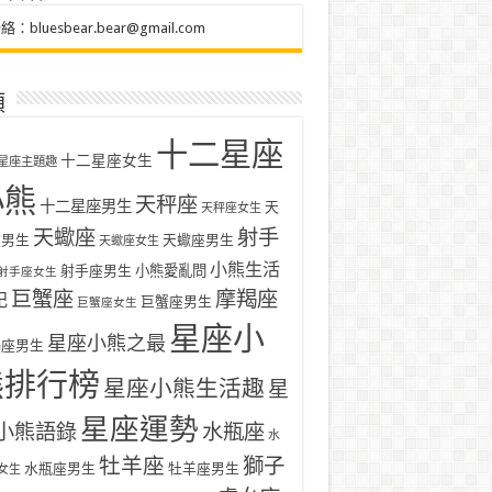
聯絡：
bluesbear.bear@gmail.com
類
十二星座
十二星座女生
星座主題趣
小熊
天秤座
十二星座男生
天
天秤座女生
天蠍座
射手
座男生
天蠍座男生
天蠍座女生
小熊生活
射手座男生
小熊愛亂問
射手座女生
巨蟹座
摩羯座
記
巨蟹座男生
巨蟹座女生
星座小
星座小熊之最
羯座男生
熊排行榜
星座小熊生活趣
星
星座運勢
小熊語錄
水瓶座
水
牡羊座
獅子
水瓶座男生
牡羊座男生
女生